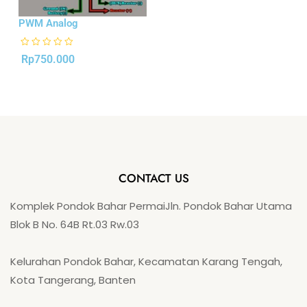
PWM Analog
R
Rp
750.000
a
t
e
d
0
o
u
t
o
f
5
CONTACT US
Komplek Pondok Bahar PermaiJln. Pondok Bahar Utama
Blok B No. 64B Rt.03 Rw.03
Kelurahan Pondok Bahar, Kecamatan Karang Tengah,
Kota Tangerang, Banten