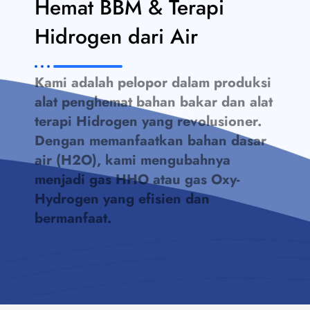
Hemat BBM & Terapi
Hidrogen dari Air
Kami adalah pelopor dalam produksi
alat penghemat bahan bakar dan alat
terapi Hidrogen yang revolusioner.
Dengan memanfaatkan bahan dasar
air (H2O), kami mengubahnya
menjadi gas HHO atau gas Oxy-
Hydrogen yang efisien dan
bermanfaat.