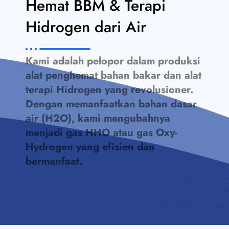
Hemat BBM & Terapi
Hidrogen dari Air
Kami adalah pelopor dalam produksi
alat penghemat bahan bakar dan alat
terapi Hidrogen yang revolusioner.
Dengan memanfaatkan bahan dasar
air (H2O), kami mengubahnya
menjadi gas HHO atau gas Oxy-
Hydrogen yang efisien dan
bermanfaat.