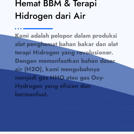
Hemat BBM & Terapi
Hidrogen dari Air
Kami adalah pelopor dalam produksi
alat penghemat bahan bakar dan alat
terapi Hidrogen yang revolusioner.
Dengan memanfaatkan bahan dasar
air (H2O), kami mengubahnya
menjadi gas HHO atau gas Oxy-
Hydrogen yang efisien dan
bermanfaat.